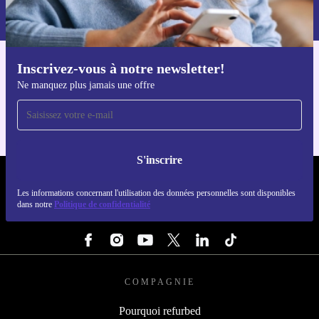
S'inscrire
Retrouvez les informations sur l'utilisation des données personnelles
dans notre
politique de confidentialité
.
Inscrivez-vous à notre newsletter!
Téléchargez l'application refurbed
Ne manquez plus jamais une offre
Pour iOS et Android
S'inscrire
REFURBED FRANCE - RETHINK NEW.
Les informations concernant l'utilisation des données personnelles sont disponibles
dans notre
Politique de confidentialité
SUIVEZ-NOUS
COMPAGNIE