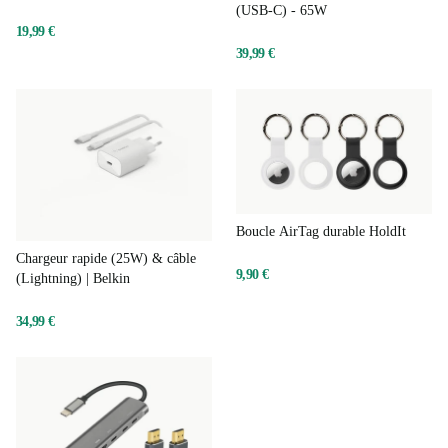
Câble HDMI UltraHD (2.0) -
1,5m
Chargeur pour ordinateur portable
(USB-C) - 65W
19,99 €
39,99 €
Boucle AirTag durable HoldIt
Chargeur rapide (25W) & câble
9,90 €
(Lightning) | Belkin
34,99 €