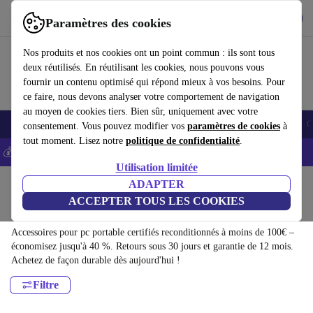
Télécharger l'application
Télécharger
Paramètres des cookies
Utilisez refurbed rapidement et facilement
Nos produits et nos cookies ont un point commun : ils sont tous
deux réutilisés. En réutilisant les cookies, nous pouvons vous
fournir un contenu optimisé qui répond mieux à vos besoins. Pour
ce faire, nous devons analyser votre comportement de navigation
au moyen de cookies tiers. Bien sûr, uniquement avec votre
Smartphones
Laptops
Tablettes
Montres connectées
Accessoires
C
consentement. Vous pouvez modifier vos
paramètres de cookies
à
tout moment. Lisez notre
politique de confidentialité
.
💰-5% EXTRA sur les iPhones – Code: IPHONEDEAL -
CGV
Utilisation limitée
Accueil
Produits
Accessoires
ADAPTER
ACCEPTER TOUS LES COOKIES
Accessoires pour pc portable:
Accessoires pour pc portable certifiés reconditionnés à moins de 100€ –
économisez jusqu'à 40 %. Retours sous 30 jours et garantie de 12 mois.
Achetez de façon durable dès aujourd'hui !
Filtre