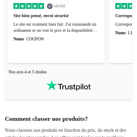
vérifié
Site bien pensé, envoi sécurisé
Correspond 
Le site est vraiment bien fait. J'ai commandé un
Correspond à
ordinateur et on voit le prix et la disponibiltié
Noms
LEO
évoluer au fil des caractéristiques choisies.
Noms
COUPON
L'envoi de l'ordinateur s'est fait dans les délais.
Le suivi du colis fonctionnait parfaitement.
Nos avis 4 et 5 étoiles
Comment classer nos produits?