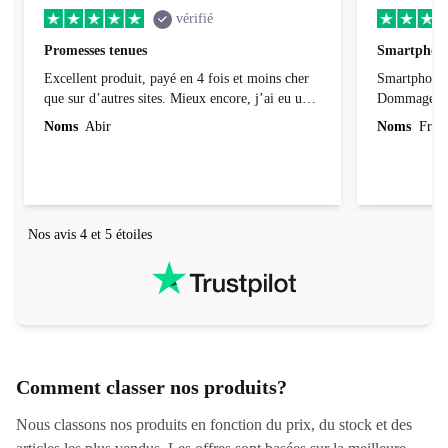
vérifié
Promesses tenues
Smartphone
Excellent produit, payé en 4 fois et moins cher
Smartphone 
que sur d’autres sites. Mieux encore, j’ai eu une
Dommage que 
version plus récente que celle que j’avais
d’origine et
Noms
Abir
Noms
Franc
commandée et pour le même prix. Je reviendrai
certainement.
Nos avis 4 et 5 étoiles
Comment classer nos produits?
Nous classons nos produits en fonction du prix, du stock et des