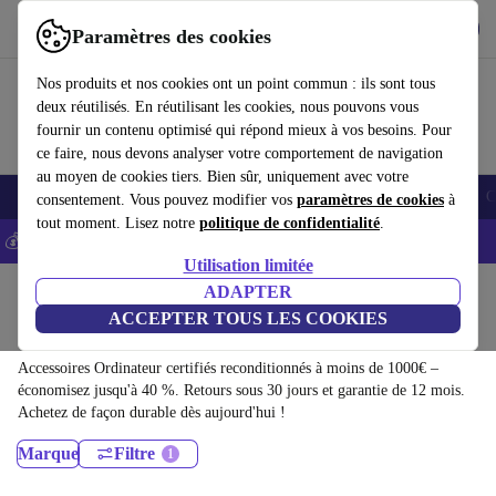
Télécharger l'application
Télécharger
Paramètres des cookies
Utilisez refurbed rapidement et facilement
Nos produits et nos cookies ont un point commun : ils sont tous
deux réutilisés. En réutilisant les cookies, nous pouvons vous
fournir un contenu optimisé qui répond mieux à vos besoins. Pour
ce faire, nous devons analyser votre comportement de navigation
au moyen de cookies tiers. Bien sûr, uniquement avec votre
Smartphones
Laptops
Tablettes
Montres connectées
Accessoires
C
consentement. Vous pouvez modifier vos
paramètres de cookies
à
tout moment. Lisez notre
politique de confidentialité
.
💰-5% EXTRA sur les iPhones – Code: IPHONEDEAL -
CGV
Utilisation limitée
Accueil
Produits
Accessoires
ADAPTER
ACCEPTER TOUS LES COOKIES
Accessoires Ordinateur:
Accessoires Ordinateur certifiés reconditionnés à moins de 1000€ –
économisez jusqu'à 40 %. Retours sous 30 jours et garantie de 12 mois.
Achetez de façon durable dès aujourd'hui !
Marque
Filtre