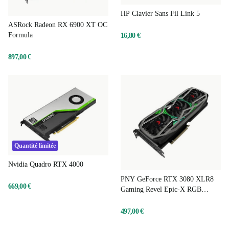
HP Clavier Sans Fil Link 5
ASRock Radeon RX 6900 XT OC
Formula
16,80 €
897,00 €
Quantité limitée
Nvidia Quadro RTX 4000
PNY GeForce RTX 3080 XLR8
669,00 €
Gaming Revel Epic-X RGB
Triple Fan LHR
497,00 €